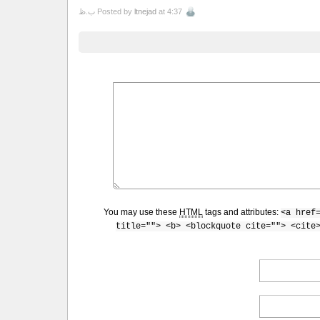
at 4:37 ب.ظ
ltnejad
Posted by
You may use these
HTML
tags and attributes:
<a href
title=""> <b> <blockquote cite=""> <cite