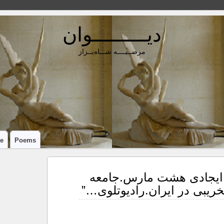
دیـــــــــوان
مرضــیــــه شـــاه‌بــزاز
e
Poems
R: “جلال ایجادی هشت مارس.جامعه
ریبی در ایران.رادیوتلوی…”