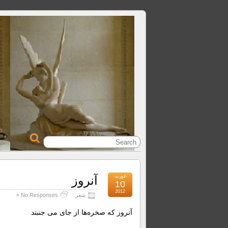
فوریه
آنروز
10
2012
شعر
No Responses »
آنروز که صخره‌ها از جای می جنبند