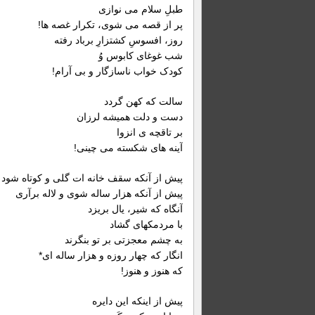
طبلِ سلام می نوازی
پر از قصه می شوی، تکرار غصه ها!
روز، افسوسِ کشتزارِ
شب غوغای کابوس وُ
کودک خواب ناسازگار و بی آرام!
سالت که کهن گردد
دست و دلت همیشه لرزان
بر تاقچه ی انزوا
آینه های شکسته می چینی!
پیش از آنکه سقف خانه ات گلی و کوتاه شود
پیش از آنکه هزار ساله شوی و لاله برآری
آنگاه که شیر، یال بریزد
با مردمکهای گشاد
به چشم معجزتی بر تو بنگرند
انگار که چهار روزه و هزار ساله ای*
که هنوز و هنوز!
پیش از اینکه این دایره