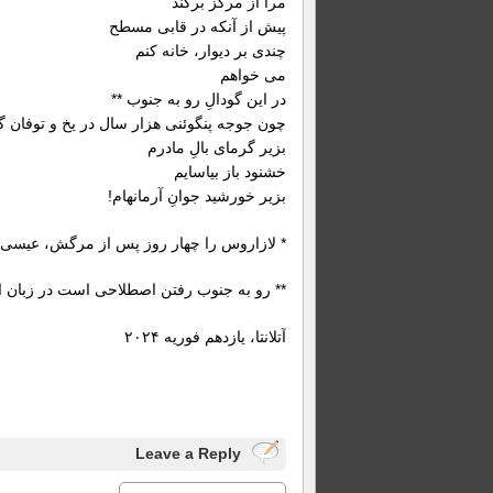
مرا از مرکز برکَند
پیش از آنکه در قابی مسطح
چندی بر دیوار، خانه کنم
می خواهم
در این گودالِ رو به جنوب **
چون جوجه پنگوئنی هزار سال در یخ و
بزیر گرمای بالِ مادرم
خشنود باز بیاسایم
بزیر خورشید جوانِ آرمانهام!
* لازاروس را چهار روز پس از مرگش، عیسی دو
** رو به جنوب رفتن اصطلاحی است در زبان ا
آتلانتا، یازدهم فوریه ۲۰۲۴
Leave a Reply