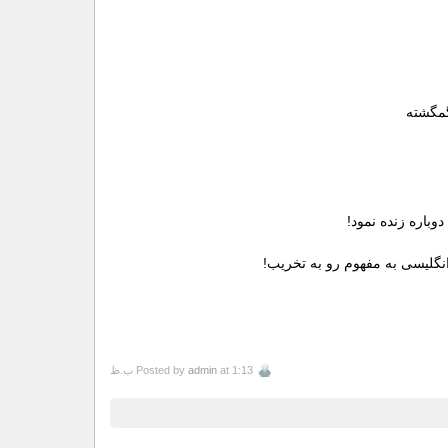
 توفان گمگشته
باره زنده نمود!
نگلیسی به مفهوم رو به تخریب!
at 1:13 ب.ظ
admin
Posted by