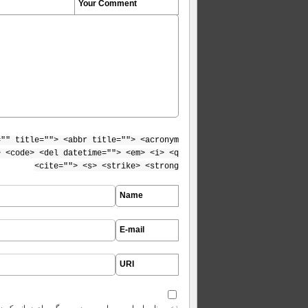
Your Comment
="" title=""> <abbr title=""> <acronym
> <code> <del datetime=""> <em> <i> <q
cite=""> <s> <strike> <strong>
Name
E-mail
URI