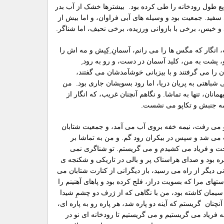
ریع طول رودخانه را طی کرده بود. بیشترها خشک از آب بدر
سفید. جمعیت بود و وسیله های آبی فراوان، و اما بیش از
 و خیس، برخی با بازوانی ورزیده، برخی نحیف، اما شناگر.
، انگار که مگس ها را می رانم، آسمانِ ِکِپش و مه اش را
، پشت به من، کلید آسمان در دست، و رو به رود ِ
ان را می گرفتند و با بیزبانی خوشآمدشان می گفتند،
 شباهتی به پریان دریا، اما رود بسویشان جاری بود. من
انان، تنها به تماشا. و نگاهم آنچنان غریب، که انگار از
همه جنبش و تکاپو می نشست.
و می رفت، نیمه خفه بروی آب می آمد، و جمعیت شتابان
ب می شد و سپس در بیکران رود گم. و من به تماشا بر
یخت و فریاد می کشیدم و می گریستم. تو شناگری نمی
ه بود و صدای هراسناک پر و بالی در تاریکی و شکنجه ی
دیگر از راه می رسید، باز دیگرانی از کنارت شتابان می
ستهای مرا که بسویت دراز، فلج کرده بود و پاهای آهنینم را
ا سیمان کاشته بود، من با نگاهی که از ژرف دو چشمِ شیدا
 آنچنان گریستم که آینه دو پاره شد، هر پاره رو به پاره ای،
فریاد می گریستیم و می گریستیم تا رودخانه ای نو در