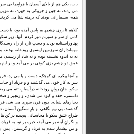
یات، یکی هم از بالای آسمان با هواپیما یی س
می زدند، نه چین و چروکی به چهره، نه مویی 
همه، بیشمارانی بودند که برهنه شنا می کردند
کلاهم تا روی چشمهایم پایین آمده بود، با دست
کمی از سر و صورتم دور کردم. آنها، زیر سکو
پهناورایستاده بودند و دستِ تازه از راه رسیدگ
مهمانداران سرزمین اینسوی رودخانه بودند، بی
نه به اندوه نشسته بودم و نه شاد از رسیدن میهم
عمقِ دو چشمِ بزی کوهی بر می آمد و بر این
و آنجا پیکره ای کوچک، دست و پا می زد، فر
سر به کار خود، می گذشتند و و فریاد او حبا
سکو، جانِ روانِ رودخانه درآسیابِ تنم می ر
دانستی، خفه و کبود می شدی، و زنجیر و صخر
دیدارهای شبانه. چون قرن سپری می شد، قرنی 
گذشتند، بی نیم نگاهی. و بارِ سنگینِ آسمان، د
طراحِ عتیقِ سکو با محاسباتی پیچیده در تُن ه
و نگرانِ آینه بر می آمد، خیره بر تو، به فریاد،
و من بیشمار شدم به فریاد و گریستن. پس به 